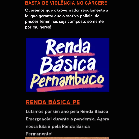
 ﻿.    ﻿